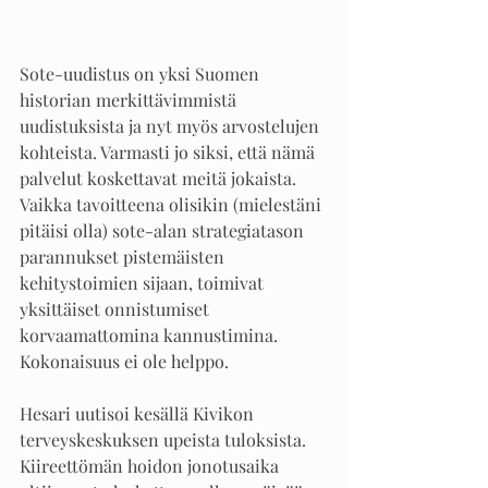
Sote-uudistus on yksi Suomen 
historian merkittävimmistä 
uudistuksista ja nyt myös arvostelujen 
kohteista. Varmasti jo siksi, että nämä 
palvelut koskettavat meitä jokaista. 
Vaikka tavoitteena olisikin (mielestäni 
pitäisi olla) sote-alan strategiatason 
parannukset pistemäisten 
kehitystoimien sijaan, toimivat 
yksittäiset onnistumiset 
korvaamattomina kannustimina. 
Kokonaisuus ei ole helppo.
Hesari uutisoi kesällä Kivikon 
terveyskeskuksen upeista tuloksista. 
Kiireettömän hoidon jonotusaika 