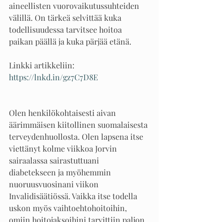
aineellisten vuorovaikutussuhteiden 
välillä. On tärkeä selvittää kuka 
todellisuudessa tarvitsee hoitoa 
paikan päällä ja kuka pärjää etänä. 
Linkki artikkeliin:
https://lnkd.in/gz7C7D8E
Olen henkilökohtaisesti aivan 
äärimmäisen kiitollinen suomalaisesta 
terveydenhuollosta. Olen lapsena itse 
viettänyt kolme viikkoa Jorvin 
sairaalassa sairastuttuani 
diabetekseen ja myöhemmin 
nuoruusvuosinani viikon 
Invalidisäätiössä. Vaikka itse todella 
uskon myös vaihtoehtohoitoihin, 
omiin hoitojaksoihini tarvittiin paljon 