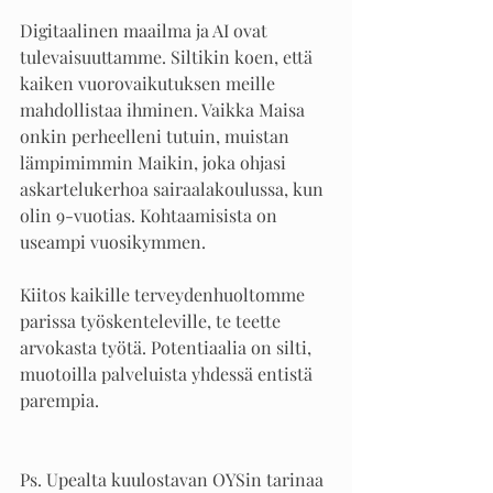
Digitaalinen maailma ja AI ovat 
tulevaisuuttamme. Siltikin koen, että 
kaiken vuorovaikutuksen meille 
mahdollistaa ihminen. Vaikka Maisa 
onkin perheelleni tutuin, muistan 
lämpimimmin Maikin, joka ohjasi 
askartelukerhoa sairaalakoulussa, kun 
olin 9-vuotias. Kohtaamisista on 
useampi vuosikymmen.
Kiitos kaikille terveydenhuoltomme 
parissa työskenteleville, te teette 
arvokasta työtä. Potentiaalia on silti, 
muotoilla palveluista yhdessä entistä 
parempia. 
Ps. Upealta kuulostavan OYSin tarinaa 