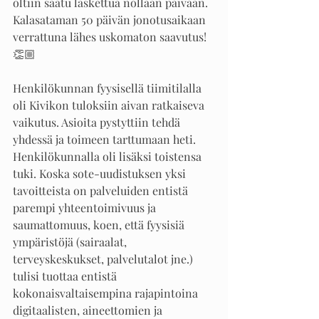
oltiin saatu laskettua nollaan päivään. 
Kalasataman 50 päivän jonotusaikaan 
verrattuna lähes uskomaton saavutus! 
👏🏼
Henkilökunnan fyysisellä tiimitilalla 
oli Kivikon tuloksiin aivan ratkaiseva 
vaikutus. Asioita pystyttiin tehdä 
yhdessä ja toimeen tarttumaan heti. 
Henkilökunnalla oli lisäksi toistensa 
tuki. Koska sote-uudistuksen yksi 
tavoitteista on palveluiden entistä 
parempi yhteentoimivuus ja 
saumattomuus, koen, että fyysisiä 
ympäristöjä (sairaalat, 
terveyskeskukset, palvelutalot jne.) 
tulisi tuottaa entistä 
kokonaisvaltaisempina rajapintoina 
digitaalisten, aineettomien ja 