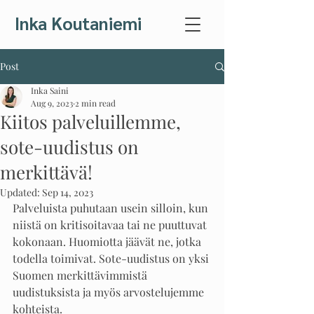
Inka Koutaniemi
Post
Inka Saini
Aug 9, 2023
2 min read
Kiitos palveluillemme,
sote-uudistus on
merkittävä!
Updated:
Sep 14, 2023
Palveluista puhutaan usein silloin, kun 
niistä on kritisoitavaa tai ne puuttuvat 
kokonaan. Huomiotta jäävät ne, jotka 
todella toimivat. Sote-uudistus on yksi 
Suomen merkittävimmistä 
uudistuksista ja myös arvostelujemme 
kohteista.