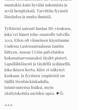
muutakin kuin hyvään uskomista ja 
syviä hengityksiä. Tarvittiin fyysistä 
läsnäoloa ja muita ihmisiä.
Tyttäreni sairasti hurjan RS-viruksen, 
joka vei hänet teho-osastolle talvella 
2021. Eilen oli viimeinen käyntimme 
Uudessa Lastensairaalassa tautiin 
liittyen. Annan ULSin palveluiden 
kokonaisarvosanaksi täydet pisteet. 
Lapsilähtöisesti ja täydellä sydämellä, 
joka ikinen kerta. Kiire ei näkynyt 
koskaan. Ja fyysinen ympäristö on 
täällä Stenbäckinkadulla, 
toimivuutensa lisäksi, myös 
yksityiskohtia myöden upea. 🐠💦
⭐️⭐️⭐️