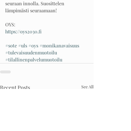
seuraan innolla. Suosittelen 
lämpimästi seuraamaan! 
OYS:
https://oys2030.fi
#sote
#uls
#oys
#monikanavaisuus
#tulevaisuudenmuotoilu
#tilallinenpalvelumuotoilu
Recent Posts
See All