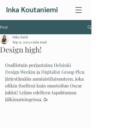
Inka Koutaniemi
Post
Inka Saini
Sep 11, 2023
1 min read
Design high!
Osallistuin perjantaina 
Helsinki 
Design Week
in ja 
Digitalist Group Plc
n 
järjestämään aamiaistilaisuuteen, joka 
olikin itselleni kuin muotoilun Oscar 
juhlat! Leijun edelleen tapahtuman 
jälkimainingeissa. 🥳 