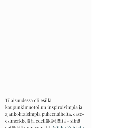
Tilaisuudessa oli esillä 
kaupunkimuotoilun inspiroivimpia ja 
ajankohtaisimpia puheenaiheita, case-
esimerkkejä ja edelläkävijöitä - siinä 
yhtäkkiä noin vain. 🤷‍♀️ 
Mikko Koivisto