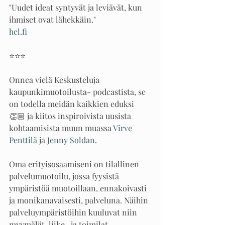
"Uudet ideat syntyvät ja leviävät, kun 
ihmiset ovat lähekkäin."
hel.fi
⭐️⭐️⭐️
Onnea vielä Keskusteluja 
kaupunkimuotoilusta- podcastista, se 
on todella meidän kaikkien eduksi 
👏🏼 ja kiitos inspiroivista uusista 
kohtaamisista muun muassa 
Virve 
Penttilä
 ja 
Jenny Soldan
. 
Oma erityisosaamiseni on tilallinen 
palvelumuotoilu, jossa fyysistä 
ympäristöä muotoillaan, ennakoivasti 
ja monikanavaisesti, palveluna. Näihin 
palveluympäristöihin kuuluvat niin 
myymälät, liike- ja toimilat, 