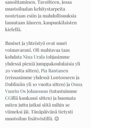
sanoittaminen. Tavoitteen, jossa 
muotoilualan kehitystarpeita 
nostetaan esiin ja mahdollisuuksia 
lausutaan ääneen, kaupunkilaisten 
kielellä.
Ihmiset ja yhteistyö ovat suuri 
voimavarani. Oli mahtavaa taas 
kohdata 
Nina Urala
 (ohjasimme 
yhdessä pieniä jumppakoululaisia yli 
20 vuotta sitten), 
Pia Rantanen
(reissasimme yhdessä Lontooseen ja 
Dubliniin yli 10 vuotta sitten) ja 
Oona 
Vuorio Os Johansson
 (tutustuimme 
CGI
llä kuukausi sitten) ja huomata 
miten juttu jatkui siitä mihin se 
viimeksi jäi. Tänäpäivänä tietysti 
muotoilun lisätwistillä. 😉