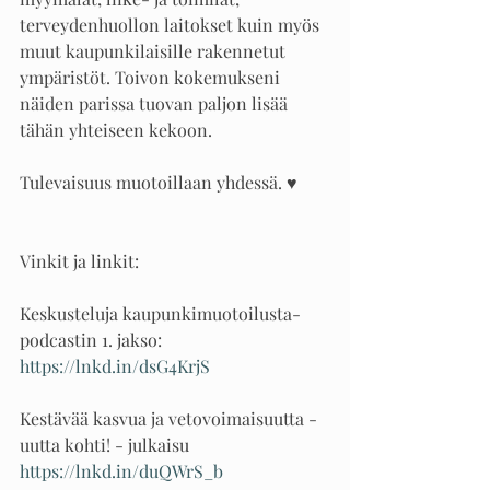
terveydenhuollon laitokset kuin myös 
muut kaupunkilaisille rakennetut 
ympäristöt. Toivon kokemukseni 
näiden parissa tuovan paljon lisää 
tähän yhteiseen kekoon. 
Tulevaisuus muotoillaan yhdessä. ♥️
Vinkit ja linkit:
Keskusteluja kaupunkimuotoilusta- 
podcastin 1. jakso:
https://lnkd.in/dsG4KrjS
Kestävää kasvua ja vetovoimaisuutta - 
uutta kohti! - julkaisu
https://lnkd.in/duQWrS_b