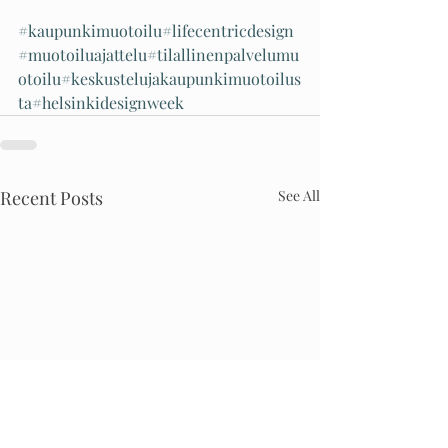
#kaupunkimuotoilu
#lifecentricdesign
#muotoiluajattelu
#tilallinenpalvelumu
otoilu
#keskustelujakaupunkimuotoilus
ta
#helsinkidesignweek
Recent Posts
See All