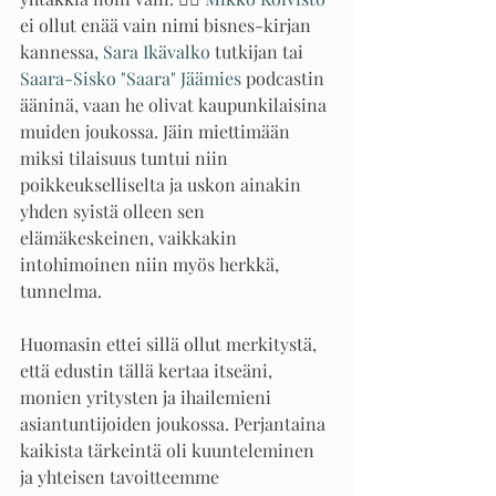
ei ollut enää vain nimi bisnes-kirjan 
kannessa, 
Sara Ikävalko
 tutkijan tai 
Saara-Sisko "Saara" Jäämies
 podcastin 
ääninä, vaan he olivat kaupunkilaisina 
muiden joukossa. Jäin miettimään 
miksi tilaisuus tuntui niin 
poikkeukselliselta ja uskon ainakin 
yhden syistä olleen sen 
elämäkeskeinen, vaikkakin 
intohimoinen niin myös herkkä, 
tunnelma. 
Huomasin ettei sillä ollut merkitystä, 
että edustin tällä kertaa itseäni, 
monien yritysten ja ihailemieni 
asiantuntijoiden joukossa. Perjantaina 
kaikista tärkeintä oli kuunteleminen 
ja yhteisen tavoitteemme 