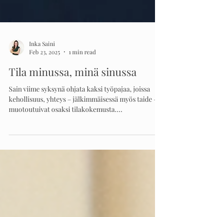
Inka Saini
Feb 23, 2025
1 min read
Tila minussa, minä sinussa
Sain viime syksynä ohjata kaksi työpajaa, joissa
kehollisuus, yhteys – jälkimmäisessä myös taide –
muotoutuivat osaksi tilakokemusta....