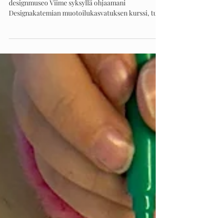
maailma pyysi sinua olemaan
jotain muuta?
Kuva: Anni Koponen, Arkkitehtuuri- ja
designmuseo Viime syksyllä ohjaamani
Designakatemian muotoilukasvatuksen kurssi, tuli
joulukuussa...