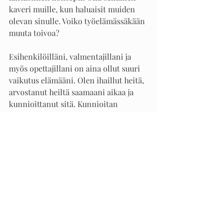
kaveri muille, kun haluaisit muiden 
olevan sinulle. Voiko työelämässäkään 
muuta toivoa? 
Esihenkilöilläni, valmentajillani ja 
myös opettajillani on aina ollut suuri 
vaikutus elämääni. Olen ihaillut heitä, 
arvostanut heiltä saamaani aikaa ja 
kunnioittanut sitä. Kunnioitan 
auktoriteettia valtavasti edelleen, 
mutta nyt aikuisiällä olen osannut 
alkaa kohtaamaan heitä myös 
kaltaisinani, ihmisinä ihmisen 
rinnalla, eteenpäin vievinä voimina 
joko eteen- tai poispäin. Näissä 
vuorovaikutushetkissä kaveritaitoja 
todella punnitaan.