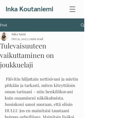
Inka Koutaniemi
Post
Inka Saini
Oct 11, 2023
3 min read
Tulevaisuuteen
vaikuttaminen on
joukkuelaji
 Päivitin hiljattain nettisivuni ja mietin 
pitkään ja tarkasti, miten kiteyttäisin 
oman tarinani – niin henkilökuvani 
kuin osaamiseni näkökulmista. 
Isosiskoni sanoi suoraan, että olisin 
HULLU jos en mainitsisi taustaani 
huippu-urheilijana. Mainitsin lisäksi 