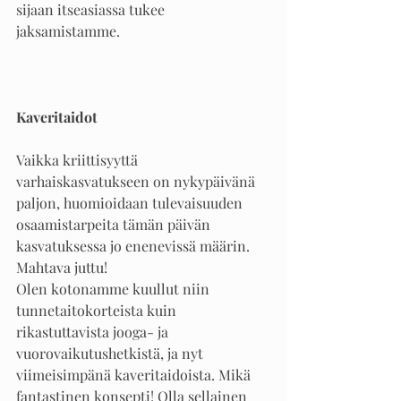
sijaan itseasiassa tukee 
jaksamistamme. 
Kaveritaidot
Vaikka kriittisyyttä 
varhaiskasvatukseen on nykypäivänä 
paljon, huomioidaan tulevaisuuden 
osaamistarpeita tämän päivän 
kasvatuksessa jo enenevissä määrin. 
Mahtava juttu! 
Olen kotonamme kuullut niin 
tunnetaitokorteista kuin 
rikastuttavista jooga- ja 
vuorovaikutushetkistä, ja nyt 
viimeisimpänä kaveritaidoista. Mikä 
fantastinen konsepti! Olla sellainen 