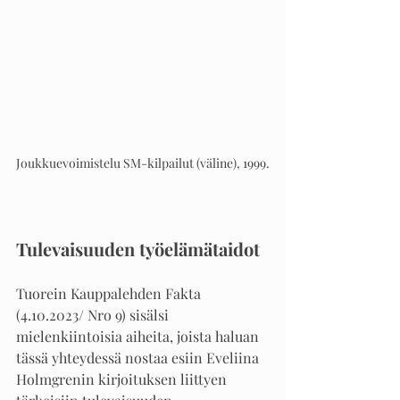
Joukkuevoimistelu SM-kilpailut (väline), 1999.
Tulevaisuuden työelämätaidot
Tuorein Kauppalehden Fakta 
(4.10.2023/ Nro 9) sisälsi 
mielenkiintoisia aiheita, joista haluan 
tässä yhteydessä nostaa esiin Eveliina 
Holmgrenin kirjoituksen liittyen 