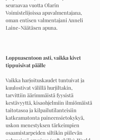
seuraavaa vuotta Olarin 
Voimistelijoissa apuvalmentajana, 
oman entisen valmentajani Anneli 
Laine-Näätäsen apuna. 
Loppuasentoon asti, vaikka kivet 
tippuisivat päälle
Vaikka harjoituskaudet tuntuivat ja 
kuulostivat välillä hurjiltakin, 
tarvittiin äärimmäistä fyysistä 
kestävyyttä, kisaohjelmiin ilmiömäistä 
taitotasoa ja kilpailutilanteisiin 
katkeamatonta paineensietokykyä, 
uskon menestyksen tärkeimpien 
osaamistarpeiden siltikin piilevän 