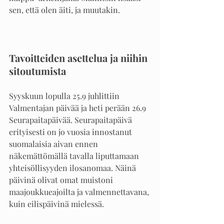
sen, että olen äiti, ja muutakin.
Tavoitteiden asettelua ja niihin 
sitoutumista 
Syyskuun lopulla 25.9 juhlittiin 
Valmentajan päivää ja heti perään 26.9 
Seurapaitapäivää. Seurapaitapäivä 
erityisesti on jo vuosia innostanut 
suomalaisia aivan ennen 
näkemättömällä tavalla liputtamaan 
yhteisöllisyyden ilosanomaa. Näinä 
päivinä olivat omat muistoni 
maajoukkueajoilta ja valmennettavana, 
kuin eilispäivinä mielessä.  