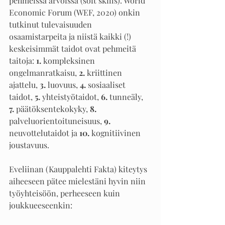
pehmeissä arvoissa (soft skills). World 
Economic Forum (WEF, 2020) onkin 
tutkinut tulevaisuuden 
osaamistarpeita ja niistä kaikki (!) 
keskeisimmät taidot ovat pehmeitä 
taitoja: 
1.
 kompleksinen 
ongelmanratkaisu, 
2.
 kriittinen 
ajattelu, 
3.
 luovuus, 
4.
 sosiaaliset 
taidot, 
5.
 yhteistyötaidot, 
6.
 tunneäly, 
7.
 päätöksentekokyky, 
8.
palveluorientoituneisuus, 
9.
neuvottelutaidot ja 
10.
 kognitiivinen 
joustavuus. 
Eveliinan (Kauppalehti Fakta) kiteytys 
aiheeseen pätee mielestäni hyvin niin 
työyhteisöön, perheeseen kuin 
joukkueeseenkin: 