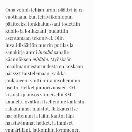
Oma voimistelijan urani päättyi jo 17-
vuotiaana, kun leiriviikonlopun 
päätteeksi lonkkaluussani todettiin 
kuolio ja lonkkaani jouduttiin 
asentamaan tekonivel. Olin 
Invalidisäätiön nuorin potilas ja 
sanakirja antoi 
invalid 
sanalle 
käännöksen 
mitätön
. Myöskään 
maailmanmestaruudesta en koskaan 
päässyt taistelemaan, vaikka 
joukkueeni voitti niitä myöhemmin 
useita. Hetket juniorivuosien EM-
kisoista ja myös viimeiseltä SM-
kaudelta ovatkin itselleni ne kaikista 
rakkaimmat muistot. Rakkaus itse 
harjoitteluun ja lajiin kantoi läpi 
haastavimmat hetket, ja ihmiset 
ympärilläni. Jatkoinkin kymmenen 