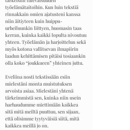
tärkeisiin tulevaisuuden 
työelämätaitoihin. Kun luin tekstiä 
rinnakkain omien ajatusteni kanssa 
niin äitiyteen kuin huippu-
urheiluunkin liittyen, huomasin taas 
kerran, kuinka kaikki lopulta nivoutuu 
yhteen. Työelämän ja harjoittelun sekä 
myös kotona vallitsevan ilmapiirin 
laadun kehittämisen pitäisi tosiaankin 
olla koko “joukkueen” yhteinen juttu.  
Eveliina nosti tekstissään esiin 
mielestäni monta muistutuksen 
arvoista asiaa. Mielestäni yhtenä 
tärkeimmistä sen, kuinka niin usein 
harhaudumme miettimään kaikkea 
sitä mitä meiltä puuttuu, sen sijaan, 
että olisimme tyytyväisiä siitä, mitä 
kaikkea meillä jo on.  