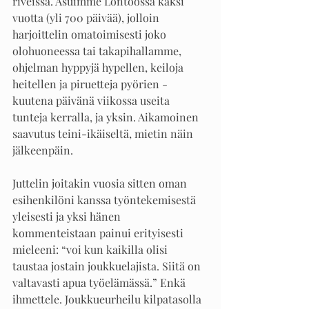
riveissä. Asuimme Lontoossa kaksi 
vuotta (yli 700 päivää), jolloin 
harjoittelin omatoimisesti joko 
olohuoneessa tai takapihallamme, 
ohjelman hyppyjä hypellen, keiloja 
heitellen ja piruetteja pyörien - 
kuutena päivänä viikossa useita 
tunteja kerralla, ja yksin. Aikamoinen 
saavutus teini-ikäiseltä, mietin näin 
jälkeenpäin. 
Juttelin joitakin vuosia sitten oman 
esihenkilöni kanssa työntekemisestä 
yleisesti ja yksi hänen 
kommenteistaan painui erityisesti 
mieleeni: “voi kun kaikilla olisi 
taustaa jostain joukkuelajista. Siitä on 
valtavasti apua työelämässä.” Enkä 
ihmettele. Joukkueurheilu kilpatasolla 